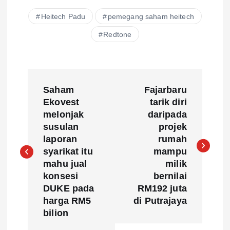
Heitech Padu
pemegang saham heitech
Redtone
P
Saham
Fajarbaru
o
Ekovest
tarik diri
melonjak
daripada
s
susulan
projek
laporan
rumah
t
syarikat itu
mampu
mahu jual
milik
n
konsesi
bernilai
DUKE pada
RM192 juta
a
harga RM5
di Putrajaya
bilion