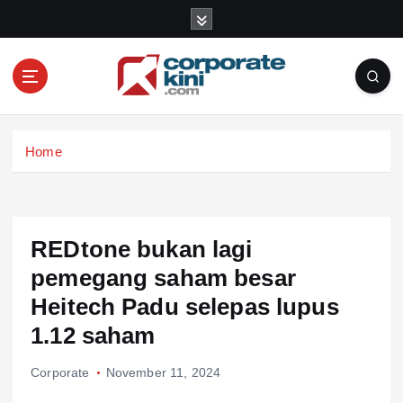
S
k
i
p
t
o
Corporate kini
c
Home
o
n
t
e
n
REDtone bukan lagi
t
pemegang saham besar
Heitech Padu selepas lupus
1.12 saham
Corporate
November 11, 2024