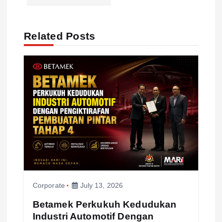
v
i
Related Posts
g
a
t
i
o
n
Corporate
July 13, 2026
Betamek Perkukuh Kedudukan
Industri Automotif Dengan