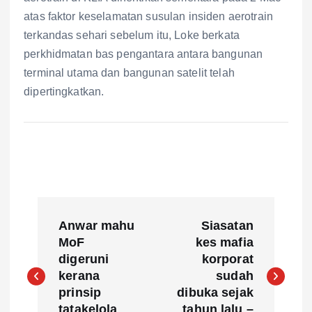
atas faktor keselamatan susulan insiden aerotrain
terkandas sehari sebelum itu, Loke berkata
perkhidmatan bas pengantara antara bangunan
terminal utama dan bangunan satelit telah
dipertingkatkan.
P
Anwar mahu
Siasatan
o
MoF
kes mafia
digeruni
korporat
s
kerana
sudah
prinsip
dibuka sejak
tatakelola
tahun lalu –