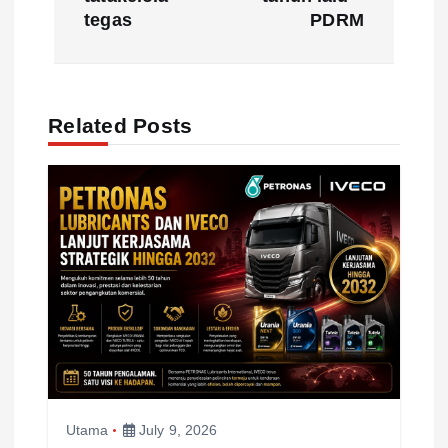
t
tegas
PDRM
n
a
Related Posts
v
i
g
a
t
i
Utama
July 9, 2026
o