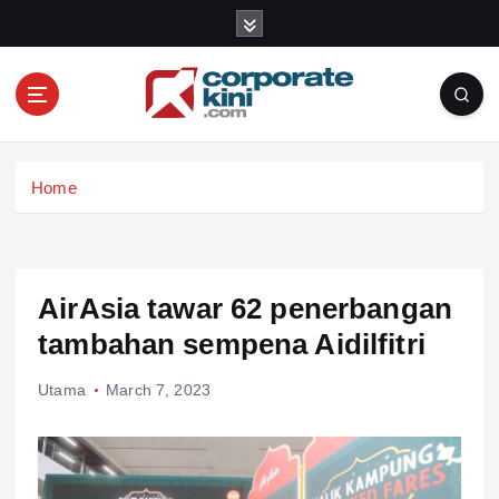
S
k
i
p
t
o
Corporate kini
c
Home
o
n
t
e
n
AirAsia tawar 62 penerbangan
t
tambahan sempena Aidilfitri
Utama
March 7, 2023