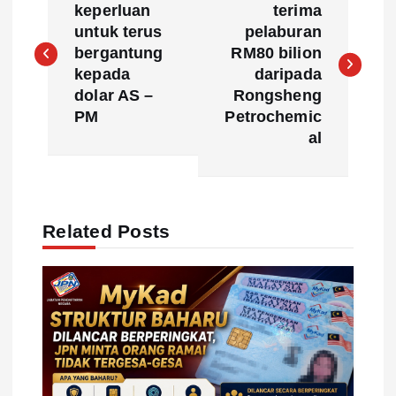
o
keperluan
terima
untuk terus
pelaburan
s
bergantung
RM80 bilion
kepada
daripada
t
dolar AS –
Rongsheng
PM
Petrochemic
n
al
a
v
Related Posts
i
g
a