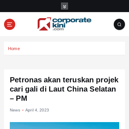
S
k
i
p
t
o
Corporate kini
c
Home
o
n
t
e
n
Petronas akan teruskan projek
t
cari gali di Laut China Selatan
– PM
News
April 4, 2023