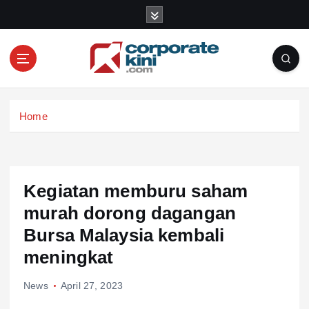
S
k
i
p
t
o
Corporate kini
c
Home
o
n
t
e
n
Kegiatan memburu saham
t
murah dorong dagangan
Bursa Malaysia kembali
meningkat
News
April 27, 2023