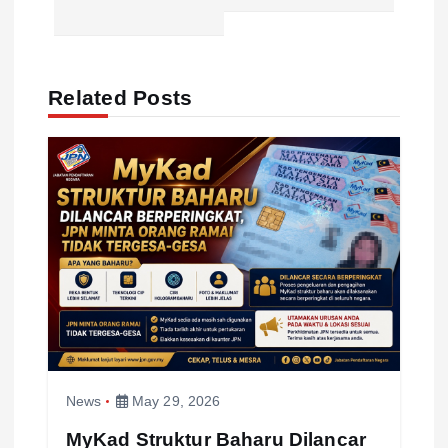
a
v
Related Posts
i
g
a
t
i
o
News
May 29, 2026
n
MyKad Struktur Baharu Dilancar