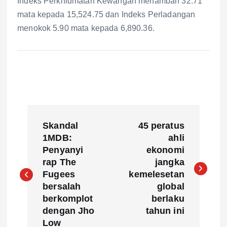
Indeks Perkhidmatan Kewangan menambah 32.71
mata kepada 15,524.75 dan Indeks Perladangan
menokok 5.90 mata kepada 6,890.36.
P
Skandal
45 peratus
o
1MDB:
ahli
Penyanyi
ekonomi
s
rap The
jangka
Fugees
kemelesetan
t
bersalah
global
berkomplot
berlaku
n
dengan Jho
tahun ini
Low