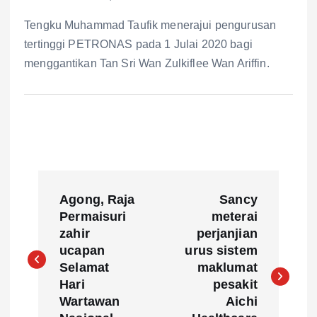
Tengku Muhammad Taufik menerajui pengurusan
tertinggi PETRONAS pada 1 Julai 2020 bagi
menggantikan Tan Sri Wan Zulkiflee Wan Ariffin.
P
Agong, Raja
Sancy
o
Permaisuri
meterai
zahir
perjanjian
s
ucapan
urus sistem
Selamat
maklumat
t
Hari
pesakit
Wartawan
Aichi