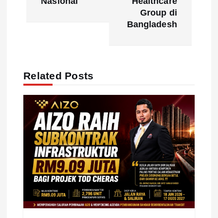
n
Nasional
Healthcare
Group di
a
Bangladesh
v
i
Related Posts
g
a
t
i
o