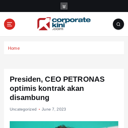
S
k
i
p
t
o
Corporate kini
c
Home
o
n
t
e
n
Presiden, CEO PETRONAS
t
optimis kontrak akan
disambung
Uncategorized
June 7, 2023