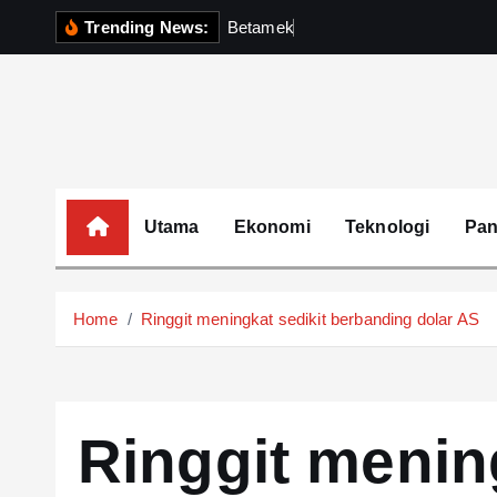
S
Trending News:
B
e
t
a
m
e
k
P
e
r
k
u
k
u
k
i
p
t
o
c
o
Utama
Ekonomi
Teknologi
Pa
n
t
e
Home
Ringgit meningkat sedikit berbanding dolar AS
n
t
Ringgit menin