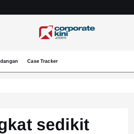
Corporate kini
ndangan
Case Tracker
gkat sedikit