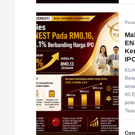
i
Pasa
o
Mal
EN
n
Ke
IP
KUAL
Rese
sesa
ACE,
pote
Taw
Con