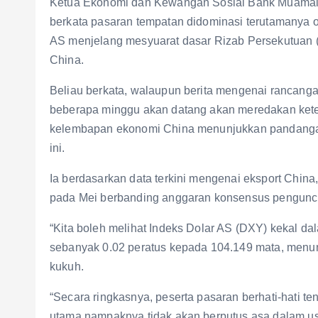
Ketua Ekonomi dan Kewangan Sosial Bank Muamala
berkata pasaran tempatan didominasi terutamanya ol
AS menjelang mesyuarat dasar Rizab Persekutuan 
China.
Beliau berkata, walaupun berita mengenai rancang
beberapa minggu akan datang akan meredakan kete
kelembapan ekonomi China menunjukkan pandangan 
ini.
Ia berdasarkan data terkini mengenai eksport China
pada Mei berbanding anggaran konsensus penguncu
“Kita boleh melihat Indeks Dolar AS (DXY) kekal dala
sebanyak 0.02 peratus kepada 104.149 mata, menun
kukuh.
“Secara ringkasnya, peserta pasaran berhati-hati t
utama nampaknya tidak akan berputus asa dalam us