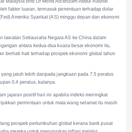
t Malaysia Bhd Dr Mohd Afzanizam Abdul Rashid
eh faktor luaran, termasuk penentuan terhadap dolar
(Fed) Amerika Syarikat (AS) minggu depan dan ekonomi
an lawatan Setiausaha Negara AS ke China dalam
gangan antara kedua-dua kuasa besar ekonomi itu,
berhati-hati terhadap prospek ekonomi global tahun
, yang jatuh lebih daripada jangkaan pada 7.5 peratus
pan 0.4 peratus, katanya.
m jajaran positif hari ini apabila indeks meningkat
jukkan permintaan untuk mata wang selamat itu masih
entang prospek pertumbuhan global kerana bank pusat
aha mereka untuk menurunkan inflasi melalui