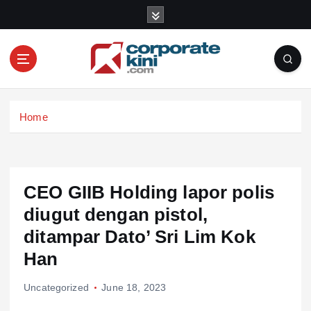
S
k
i
p
t
o
Corporate kini
c
Home
o
n
t
e
n
CEO GIIB Holding lapor polis
t
diugut dengan pistol,
ditampar Dato’ Sri Lim Kok
Han
Uncategorized
June 18, 2023