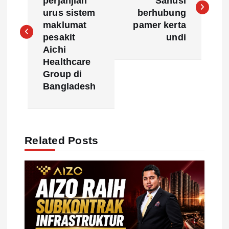
perjanjian
Sanusi
s
urus sistem
berhubung
maklumat
pamer kerta
t
pesakit
undi
Aichi
n
Healthcare
Group di
a
Bangladesh
v
i
Related Posts
g
a
t