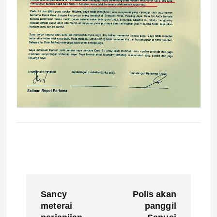
P
Sancy
Polis akan
o
meterai
panggil