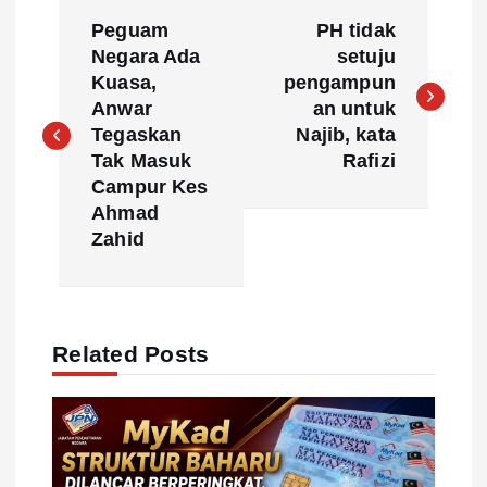
P
Peguam
PH tidak
o
Negara Ada
setuju
Kuasa,
pengampun
s
Anwar
an untuk
Tegaskan
Najib, kata
t
Tak Masuk
Rafizi
Campur Kes
n
Ahmad
Zahid
a
v
Related Posts
i
g