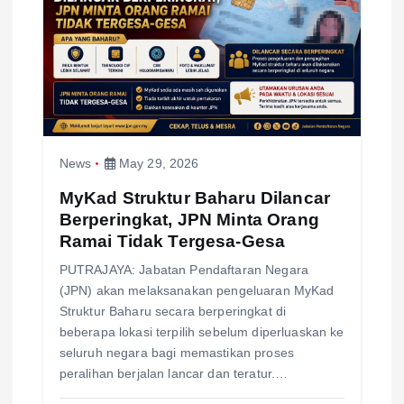
a
t
i
o
News
May 29, 2026
n
MyKad Struktur Baharu Dilancar
Berperingkat, JPN Minta Orang
Ramai Tidak Tergesa-Gesa
PUTRAJAYA: Jabatan Pendaftaran Negara
(JPN) akan melaksanakan pengeluaran MyKad
Struktur Baharu secara berperingkat di
beberapa lokasi terpilih sebelum diperluaskan ke
seluruh negara bagi memastikan proses
peralihan berjalan lancar dan teratur.…