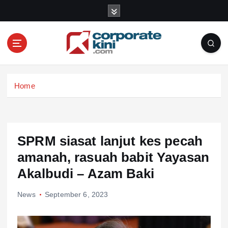
S
k
i
p
t
o
Corporate kini
c
Home
o
n
t
e
n
SPRM siasat lanjut kes pecah
t
amanah, rasuah babit Yayasan
Akalbudi – Azam Baki
News
September 6, 2023