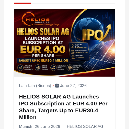
v
i
g
a
t
i
Lain-lain (Bisnes)
June 27, 2026
o
HELIOS SOLAR AG Launches
IPO Subscription at EUR 4.00 Per
n
Share, Targets Up to EUR30.4
Million
Munich, 26 June 2026 — HELIOS SOLAR AG