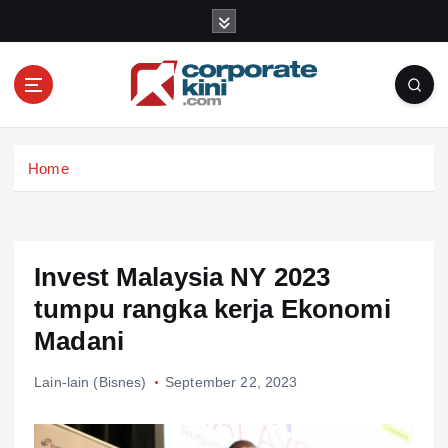
S
k
i
p
t
o
Corporate kini
c
Home
o
n
t
e
n
Invest Malaysia NY 2023
t
tumpu rangka kerja Ekonomi
Madani
Lain-lain (Bisnes)
September 22, 2023