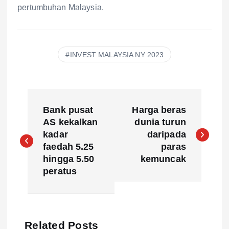
pertumbuhan Malaysia.
INVEST MALAYSIA NY 2023
P
Bank pusat
Harga beras
o
AS kekalkan
dunia turun
kadar
daripada
s
faedah 5.25
paras
hingga 5.50
kemuncak
t
peratus
n
a
Related Posts