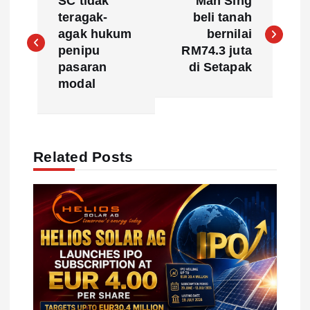
SC tidak
Mah Sing
o
teragak-
beli tanah
agak hukum
bernilai
s
penipu
RM74.3 juta
pasaran
di Setapak
t
modal
n
a
Related Posts
v
i
g
a