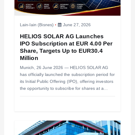
t
i
Lain-lain (Bisnes)
June 27, 2026
o
HELIOS SOLAR AG Launches
IPO Subscription at EUR 4.00 Per
n
Share, Targets Up to EUR30.4
Million
Munich, 26 June 2026 — HELIOS SOLAR AG
has officially launched the subscription period for
its Initial Public Offering (IPO), offering investors
the opportunity to subscribe for shares at a…