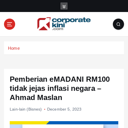
S
k
i
p
t
o
Corporate kini
c
Home
o
n
t
e
n
Pemberian eMADANI RM100
t
tidak jejas inflasi negara –
Ahmad Maslan
Lain-lain (Bisnes)
December 5, 2023