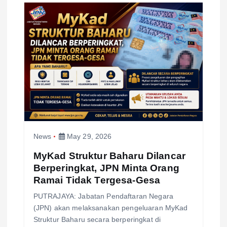
v
i
g
a
t
News
May 29, 2026
i
MyKad Struktur Baharu Dilancar
o
Berperingkat, JPN Minta Orang
Ramai Tidak Tergesa-Gesa
n
PUTRAJAYA: Jabatan Pendaftaran Negara
(JPN) akan melaksanakan pengeluaran MyKad
Struktur Baharu secara berperingkat di