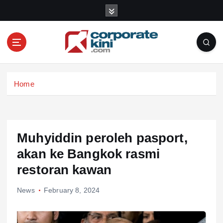
S
k
i
p
t
o
Corporate kini
c
Home
o
n
t
e
n
Muhyiddin peroleh pasport,
t
akan ke Bangkok rasmi
restoran kawan
News
February 8, 2024