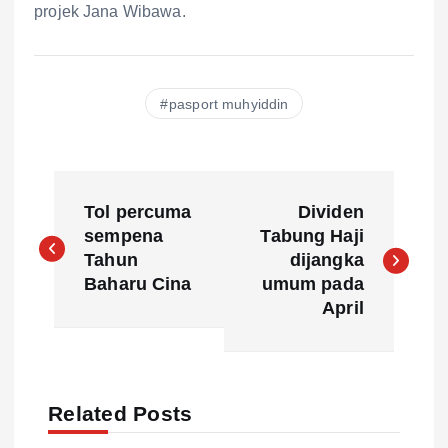
projek Jana Wibawa.
pasport muhyiddin
P
Tol percuma
Dividen
o
sempena
Tabung Haji
Tahun
dijangka
s
Baharu Cina
umum pada
April
t
n
Related Posts
a