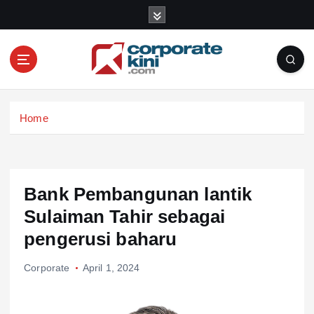
S
k
i
p
t
o
Corporate kini
c
Home
o
n
t
e
n
Bank Pembangunan lantik
t
Sulaiman Tahir sebagai
pengerusi baharu
Corporate
April 1, 2024