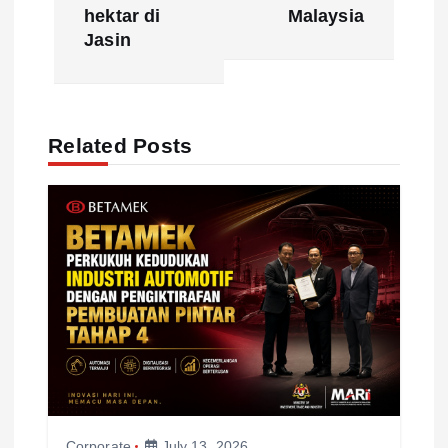
n
hektar di
Malaysia
Jasin
a
v
Related Posts
i
g
a
t
i
o
Corporate
July 13, 2026