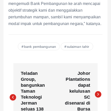
mengemudi Bank Pembangunan ke arah mencapai
objektif strategik kami dan menggalakkan
pertumbuhan mampan, sambil kami menyampaikan
modal impak untuk pembangunan negara,” katanya.
bank pembangunan
sulaiman tahir
P
Teladan
Johor
o
Group,
Plantations
bangunkan
dapat
s
Taman
kelulusan
Teknologi
SC
t
Jerman
disenarai di
seluas 138
Bursa