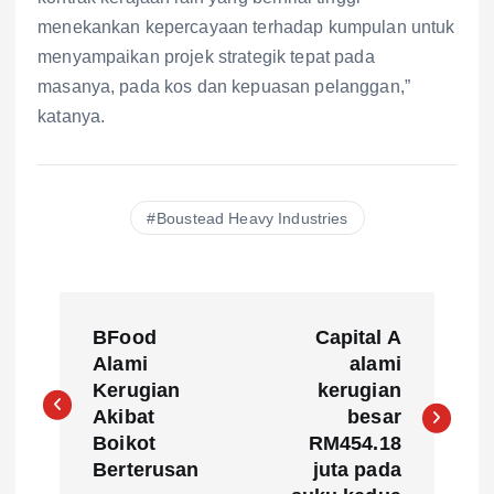
menekankan kepercayaan terhadap kumpulan untuk
menyampaikan projek strategik tepat pada
masanya, pada kos dan kepuasan pelanggan,”
katanya.
Boustead Heavy Industries
P
BFood
Capital A
o
Alami
alami
Kerugian
kerugian
s
Akibat
besar
Boikot
RM454.18
t
Berterusan
juta pada