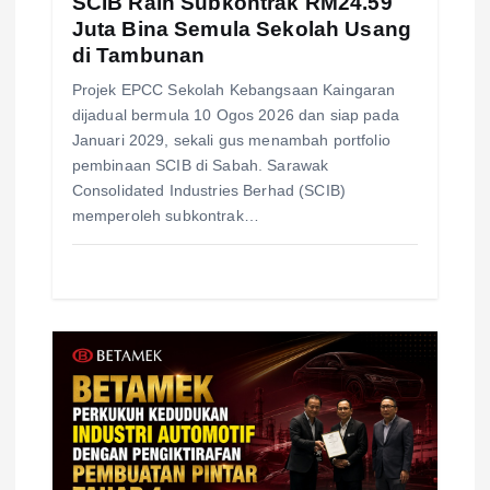
SCIB Raih Subkontrak RM24.59
n
Juta Bina Semula Sekolah Usang
di Tambunan
Projek EPCC Sekolah Kebangsaan Kaingaran
dijadual bermula 10 Ogos 2026 dan siap pada
Januari 2029, sekali gus menambah portfolio
pembinaan SCIB di Sabah. Sarawak
Consolidated Industries Berhad (SCIB)
memperoleh subkontrak…