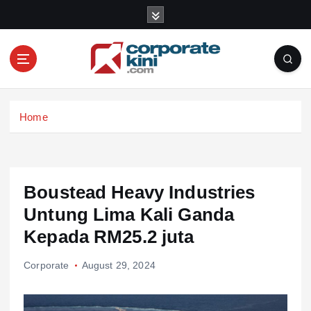
S
k
i
p
t
o
Corporate kini
c
Home
o
n
t
e
n
Boustead Heavy Industries
t
Untung Lima Kali Ganda
Kepada RM25.2 juta
Corporate
August 29, 2024