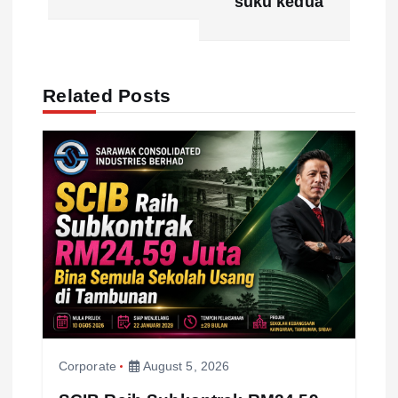
suku kedua
n
a
Related Posts
v
i
g
a
t
i
Corporate
August 5, 2026
o