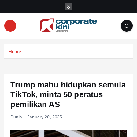
S
k
i
p
t
o
Corporate kini
c
Home
o
n
t
e
n
Trump mahu hidupkan semula
t
TikTok, minta 50 peratus
pemilikan AS
Dunia
January 20, 2025