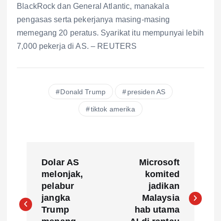
BlackRock dan General Atlantic, manakala
pengasas serta pekerjanya masing-masing
memegang 20 peratus. Syarikat itu mempunyai lebih
7,000 pekerja di AS. – REUTERS
Donald Trump
presiden AS
tiktok amerika
P
Dolar AS
Microsoft
o
melonjak,
komited
pelabur
jadikan
s
jangka
Malaysia
Trump
hab utama