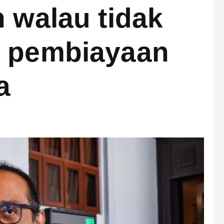
n walau tidak
n pembiayaan
a