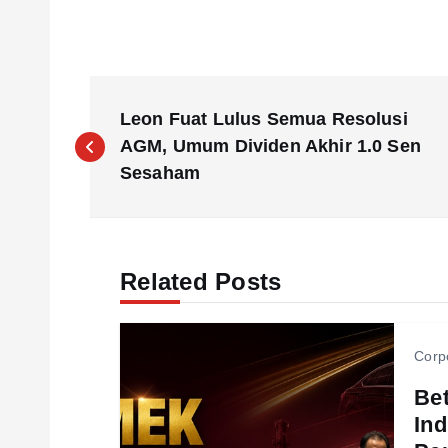
P
Leon Fuat Lulus Semua Resolusi
o
AGM, Umum Dividen Akhir 1.0 Sen
Sesaham
s
t
Related Posts
n
Corp
a
Be
Ind
v