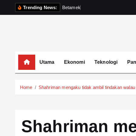
S
Trending News:
B
e
t
a
m
e
k
P
e
r
k
u
k
u
h
k
i
p
t
o
c
o
Utama
Ekonomi
Teknologi
Pa
n
t
e
Home
Shahriman mengaku tidak ambil tindakan walau
n
t
Shahriman me