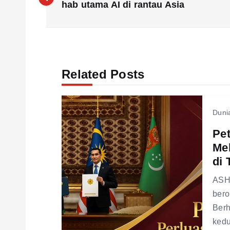
o
hab utama AI di rantau Asia
s
t
Related Posts
n
Duni
a
Pe
Mel
v
di 
i
ASHG
bero
g
Berh
kedu