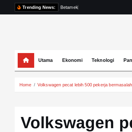
S
Trending News:
B
e
t
a
m
e
k
P
e
r
k
u
k
u
h
k
i
p
t
o
c
o
Utama
Ekonomi
Teknologi
Pa
n
t
e
Home
Volkswagen pecat lebih 500 pekerja bermasala
n
t
Volkswagen pe