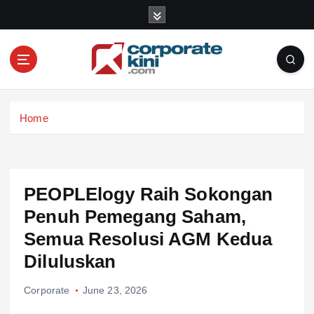
S
k
i
p
t
o
Corporate kini
c
Home
o
n
t
e
n
PEOPLElogy Raih Sokongan
t
Penuh Pemegang Saham,
Semua Resolusi AGM Kedua
Diluluskan
Corporate
June 23, 2026