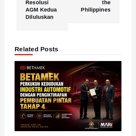
n
Resolusi
the
AGM Kedua
Philippines
a
Diluluskan
v
i
Related Posts
g
a
t
i
o