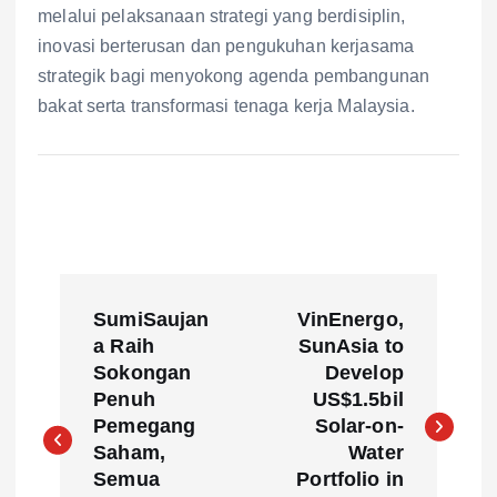
melalui pelaksanaan strategi yang berdisiplin,
inovasi berterusan dan pengukuhan kerjasama
strategik bagi menyokong agenda pembangunan
bakat serta transformasi tenaga kerja Malaysia.
P
SumiSaujan
VinEnergo,
o
a Raih
SunAsia to
Sokongan
Develop
s
Penuh
US$1.5bil
Pemegang
Solar-on-
t
Saham,
Water
Semua
Portfolio in