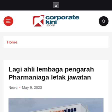
S
k
i
p
t
o
Corporate kini
c
Home
o
n
t
e
n
Lagi ahli lembaga pengarah
t
Pharmaniaga letak jawatan
News
May 9, 2023