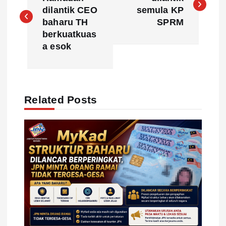
o
dilantik CEO
semula KP
s
baharu TH
SPRM
berkuatkuas
t
a esok
n
a
Related Posts
v
i
g
a
t