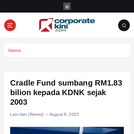
S
k
i
p
t
o
Corporate kini
c
Home
o
n
t
e
n
Cradle Fund sumbang RM1.83
t
bilion kepada KDNK sejak
2003
Lain-lain (Bisnes)
August 8, 2023