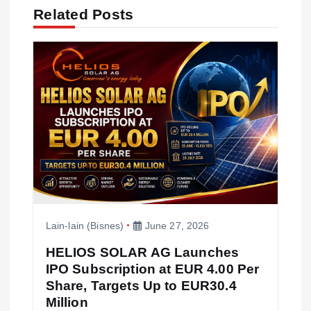
g
Related Posts
a
t
i
o
n
Lain-lain (Bisnes)
June 27, 2026
HELIOS SOLAR AG Launches
IPO Subscription at EUR 4.00 Per
Share, Targets Up to EUR30.4
Million