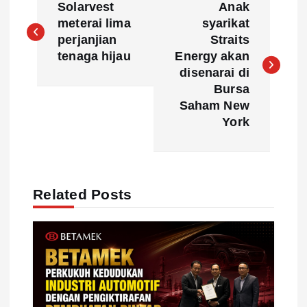
Solarvest
Anak
o
meterai lima
syarikat
perjanjian
Straits
s
tenaga hijau
Energy akan
disenarai di
t
Bursa
Saham New
n
York
a
v
Related Posts
i
g
a