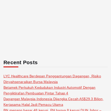
Recent Posts
LYC Healthcare Berdepan Penggantungan Dagangan, Risiko
Dinyahsenaraikan Bursa Malaysia
Betamek Perkukuh Kedudukan Industri Automotif Dengan
Pengiktirafan Pembuatan Pintar Tahap 4
Dagangan Malaysia-Indonesia Dijangka Cecah AS$29.3 Bilion,
Kerjasama Halal Jadi Pemacu Utama
BN menang besar 48 kerusi, PH hanya 8 kerusi DUN Johor –