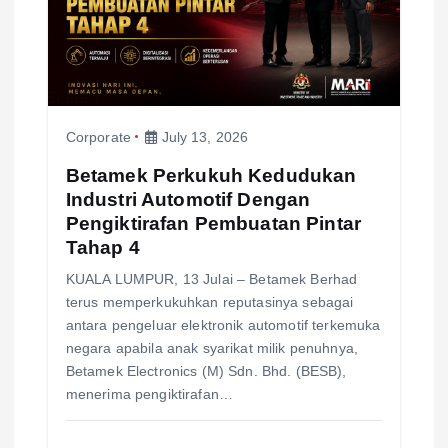
t
i
o
Corporate
July 13, 2026
n
Betamek Perkukuh Kedudukan
Industri Automotif Dengan
Pengiktirafan Pembuatan Pintar
Tahap 4
KUALA LUMPUR, 13 Julai – Betamek Berhad
terus memperkukuhkan reputasinya sebagai
antara pengeluar elektronik automotif terkemuka
negara apabila anak syarikat milik penuhnya,
Betamek Electronics (M) Sdn. Bhd. (BESB),
menerima pengiktirafan…