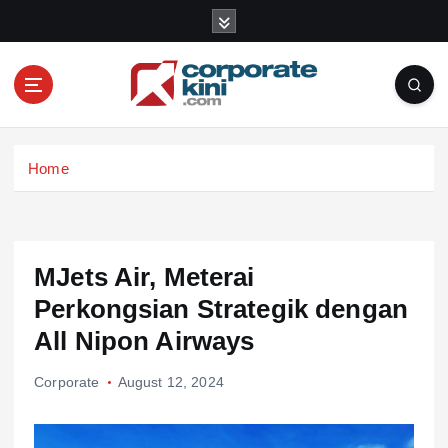
S
k
i
p
t
o
Corporate kini
c
Home
o
n
t
e
n
MJets Air, Meterai
t
Perkongsian Strategik dengan
All Nipon Airways
Corporate
August 12, 2024