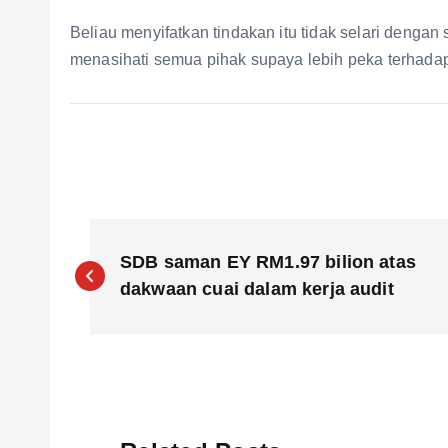
Beliau menyifatkan tindakan itu tidak selari den
menasihati semua pihak supaya lebih peka terhada
P
SDB saman EY RM1.97 bilion atas
o
dakwaan cuai dalam kerja audit
s
t