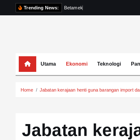
S
Trending News:
B
e
t
a
m
e
k
P
e
r
k
u
k
u
h
k
i
p
t
o
c
o
Utama
Ekonomi
Teknologi
Pa
n
t
e
Home
Jabatan kerajaan henti guna barangan import 
n
t
Jabatan keraj