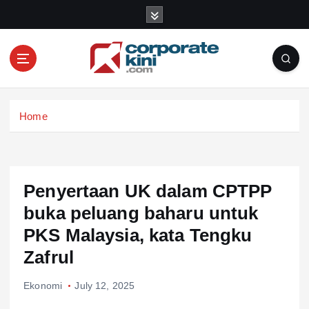
S
k
i
p
t
o
Corporate kini
c
Home
o
n
t
e
n
Penyertaan UK dalam CPTPP
t
buka peluang baharu untuk
PKS Malaysia, kata Tengku
Zafrul
Ekonomi
July 12, 2025