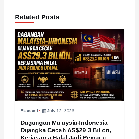
v
Related Posts
i
g
a
t
i
o
Ekonomi
July 12, 2026
n
Dagangan Malaysia-Indonesia
Dijangka Cecah AS$29.3 Bilion,
Kerjasama Halal Jadi Pemacu