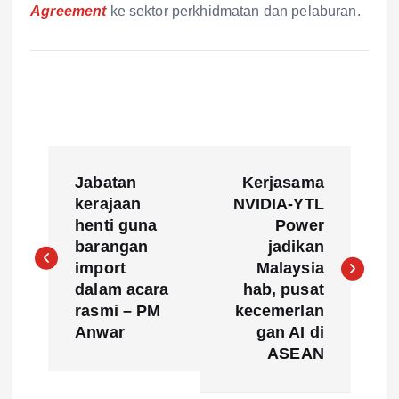
Agreement
ke sektor perkhidmatan dan pelaburan.
P
Jabatan
Kerjasama
o
kerajaan
NVIDIA-YTL
henti guna
Power
s
barangan
jadikan
import
Malaysia
t
dalam acara
hab, pusat
rasmi – PM
kecemerlan
n
Anwar
gan AI di
ASEAN
a