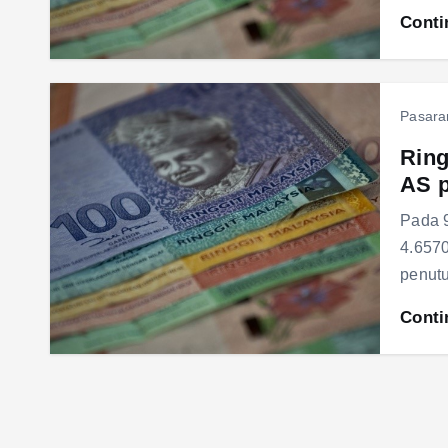
Conti
Pasara
Ring
AS 
Pada 9
4.6570
penutu
Conti