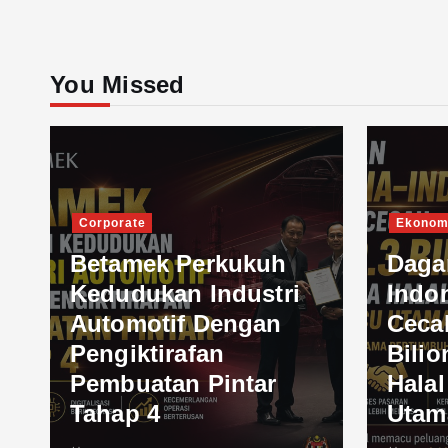
You Missed
Corporate
Ekonom
Betamek Perkukuh
Daga
Kedudukan Industri
Indo
Automotif Dengan
Ceca
Pengiktirafan
Bilio
Pembuatan Pintar
Hala
Tahap 4
Utam