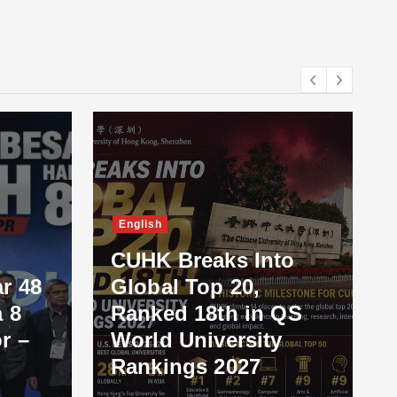
English
CUHK Breaks Into
r 48
Global Top 20,
 8
Ranked 18th in QS
r –
World University
Rankings 2027