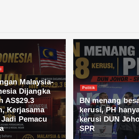
i
ngan Malaysia-
Politik
nesia Dijangka
h AS$29.3
BN menang besa
n, Kerjasama
kerusi, PH hanya
l Jadi Pemacu
kerusi DUN Joho
a
SPR