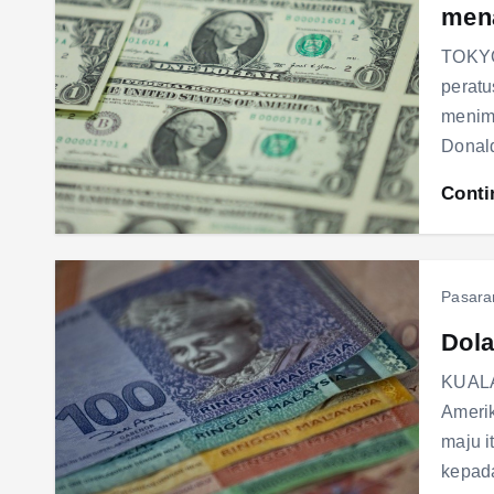
mena
TOKYO:
peratu
menim
Donald
Conti
Pasara
Dola
KUALA 
Amerik
maju i
kepad