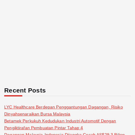
Recent Posts
LYC Healthcare Berdepan Penggantungan Dagangan, Risiko
Dinyahsenaraikan Bursa Malaysia
Betamek Perkukuh Kedudukan Industri Automotif Dengan
Pengiktirafan Pembuatan Pintar Tahap 4
Dagangan Malaysia-Indonesia Dijangka Cecah AS$29.3 Bilion,