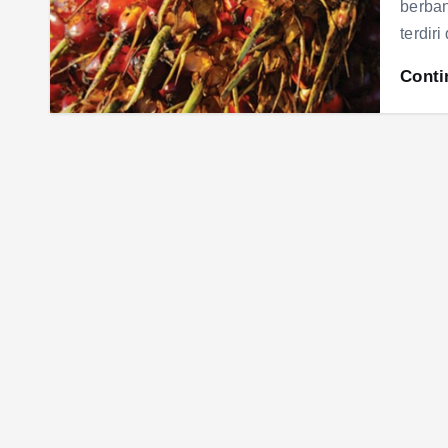
berban
terdir
Conti