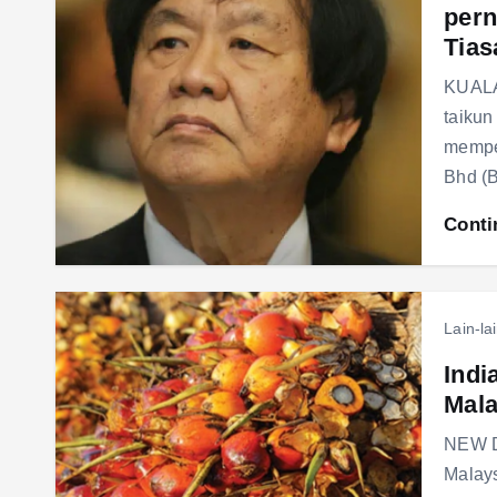
pern
Tias
KUALA
taikun
mempe
Bhd (
Conti
Lain-la
Indi
Mala
NEW DE
Malays