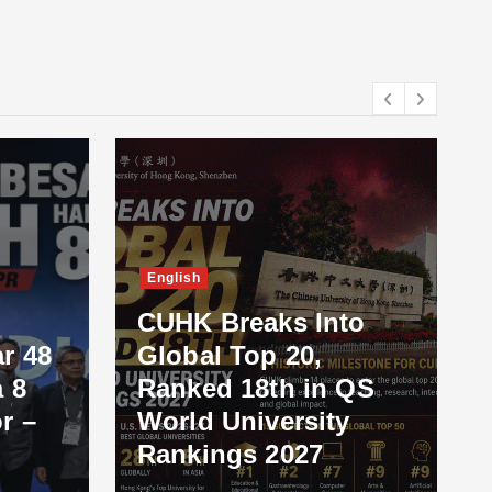
English
CUHK Breaks Into
r 48
Global Top 20,
 8
Ranked 18th in QS
r –
World University
Rankings 2027