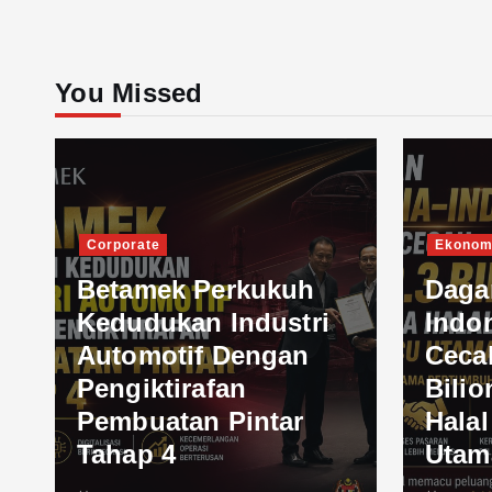
You Missed
Corporate
Ekonom
Betamek Perkukuh
Daga
Kedudukan Industri
Indo
Automotif Dengan
Ceca
Pengiktirafan
Bilio
Pembuatan Pintar
Hala
Tahap 4
Utam