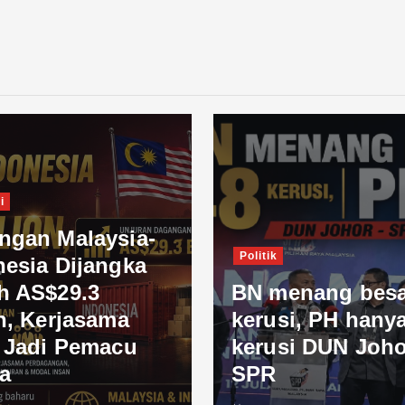
i
ngan Malaysia-
Politik
nesia Dijangka
h AS$29.3
BN menang besa
n, Kerjasama
kerusi, PH hanya
l Jadi Pemacu
kerusi DUN Joho
a
SPR