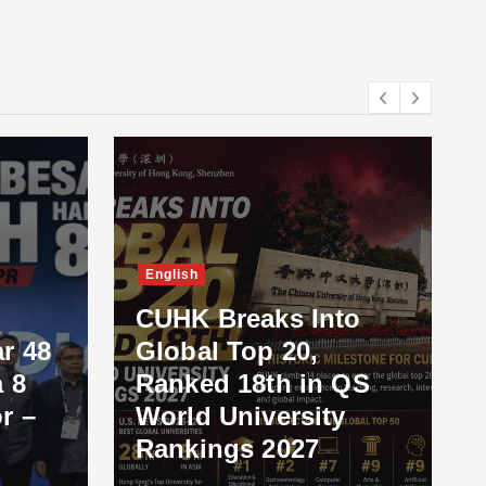
English
CUHK Breaks Into
r 48
Global Top 20,
 8
Ranked 18th in QS
r –
World University
Rankings 2027