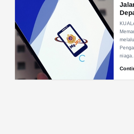
Jala
Dep
KUALA
Meman
melalu
Pengan
niaga
Conti