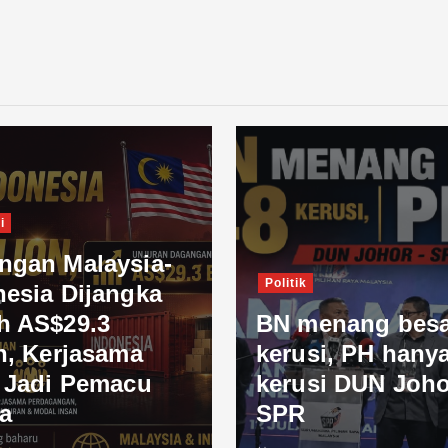
i
ngan Malaysia-
Politik
nesia Dijangka
h AS$29.3
BN menang besa
n, Kerjasama
kerusi, PH hanya
l Jadi Pemacu
kerusi DUN Joho
a
SPR