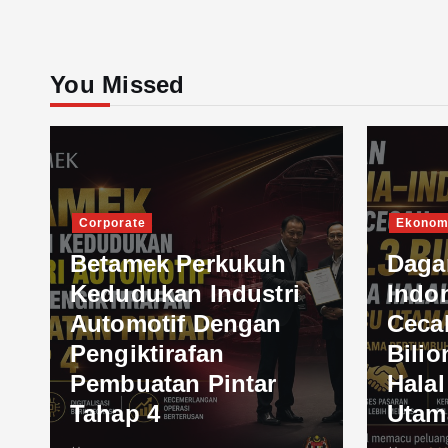
You Missed
Corporate
Ekonom
Betamek Perkukuh
Daga
Kedudukan Industri
Indo
Automotif Dengan
Ceca
Pengiktirafan
Bilio
Pembuatan Pintar
Hala
Tahap 4
Utam