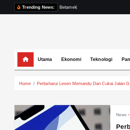
S
Trending News:
B
e
t
a
m
e
k
P
e
r
k
u
k
i
p
t
o
c
o
Utama
Ekonomi
Teknologi
Pa
n
t
e
Home
Perbaharui Lesen Memandu Dan Cukai Jalan Gu
n
t
News
Per