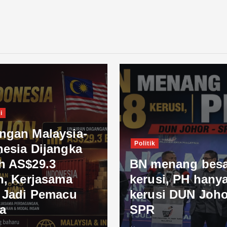
i
ngan Malaysia-
Politik
nesia Dijangka
h AS$29.3
BN menang besa
n, Kerjasama
kerusi, PH hanya
l Jadi Pemacu
kerusi DUN Joho
a
SPR