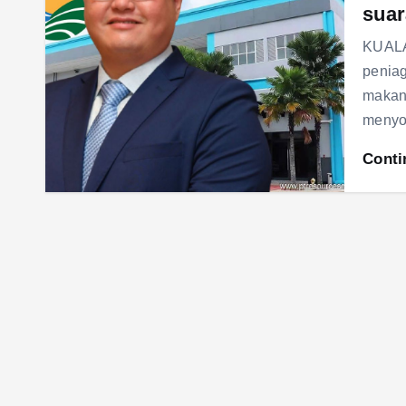
suar
KUALA
peniag
makana
menyo
Conti