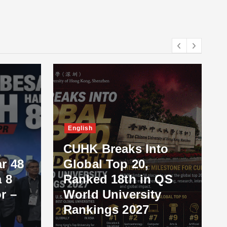
English
CUHK Breaks Into
r 48
Global Top 20,
 8
Ranked 18th in QS
r –
World University
Rankings 2027