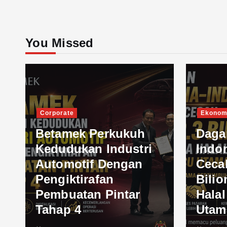
You Missed
Corporate
Ekonom
Betamek Perkukuh
Daga
Kedudukan Industri
Indo
Automotif Dengan
Ceca
Pengiktirafan
Bilio
Pembuatan Pintar
Hala
Tahap 4
Utam