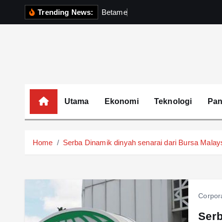
S
Trending News:
B
e
t
a
m
e
k
P
e
r
k
k
i
p
t
o
c
o
Utama
Ekonomi
Teknologi
Pa
n
t
e
Home
Serba Dinamik dinyah senarai dari Bursa Malay
n
t
Corpor
Serb