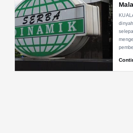
Mala
KUALA
dinyah
selepa
menge
pembe
Conti