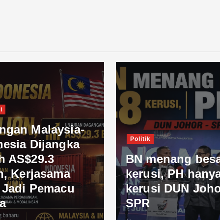
i
ngan Malaysia-
Politik
nesia Dijangka
h AS$29.3
BN menang besa
n, Kerjasama
kerusi, PH hanya
l Jadi Pemacu
kerusi DUN Joho
a
SPR