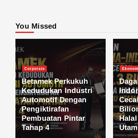
You Missed
Corporate
Ekonom
Betamek Perkukuh
Daga
Kedudukan Industri
Indo
Automotif Dengan
Ceca
Pengiktirafan
Bilio
Pembuatan Pintar
Hala
Tahap 4
Utam