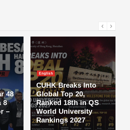
English
CUHK Breaks Into
r 48
Global Top 20,
 8
Ranked 18th in QS
r –
World University
Rankings 2027