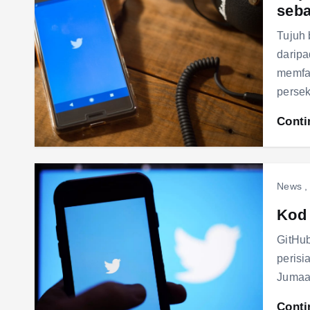
seba
Tujuh 
daripa
memfa
perse
Conti
News
Kod 
GitHub
perisi
Jumaat
Conti