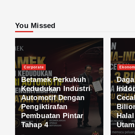
You Missed
Corporate
Ekonom
Betamek Perkukuh
Daga
Kedudukan Industri
Indo
Automotif Dengan
Ceca
Pengiktirafan
Bilio
Pembuatan Pintar
Hala
Tahap 4
Utam