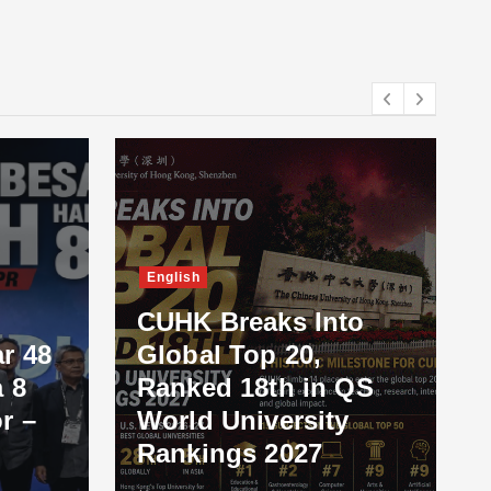
English
CUHK Breaks Into
r 48
Global Top 20,
 8
Ranked 18th in QS
r –
World University
Rankings 2027