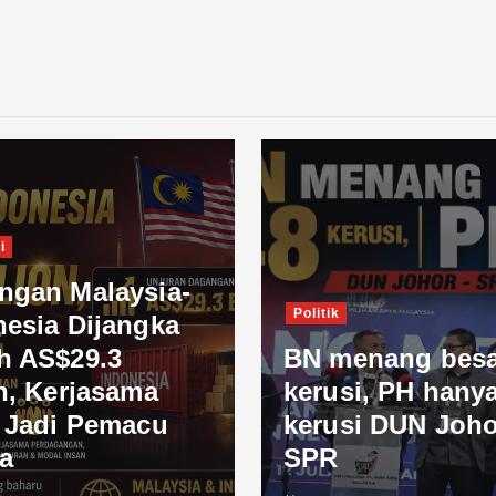
i
ngan Malaysia-
Politik
nesia Dijangka
h AS$29.3
BN menang besa
n, Kerjasama
kerusi, PH hanya
l Jadi Pemacu
kerusi DUN Joho
a
SPR