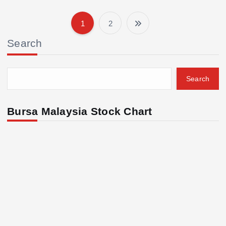
1
2
P
Search
o
s
Search
t
Bursa Malaysia Stock Chart
s
p
a
g