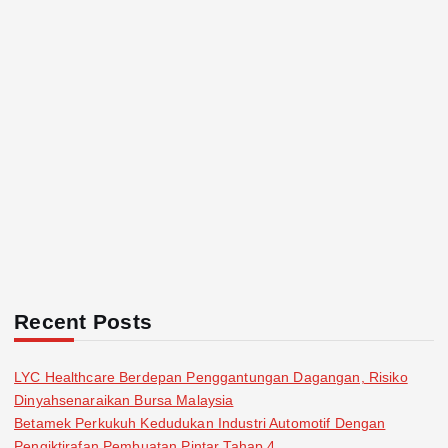
i
n
a
t
i
o
n
Recent Posts
LYC Healthcare Berdepan Penggantungan Dagangan, Risiko
Dinyahsenaraikan Bursa Malaysia
Betamek Perkukuh Kedudukan Industri Automotif Dengan
Pengiktirafan Pembuatan Pintar Tahap 4