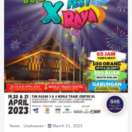
News
,
Usahawan
March 21, 2023