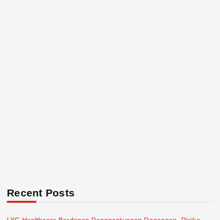
Recent Posts
LYC Healthcare Berdepan Penggantungan Dagangan, Risiko